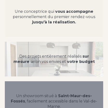
Une conceptrice qui
vous
accompagne
personnellement du premier rendez-vous
jusqu'à la réalisation.
Des projets entièrement réalisés
sur
mesure
selon vos envies et
votre budget
Un showroom situé à
Saint-Maur-des-
Fossés
, facilement accessible dans le Val-de-
Marne.